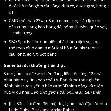
ở các bộ môn gồm cầu lông, đua xe, đua ngựa, bóng
đá,…
CMD thể thao 23win: Sảnh game cung cấp lịch thi
đấu cùng bảng kèo bóng đá, bóng chuyền, quần vợt,
… chất lượng.
SBO Sports: Thương hiệu phát hành dịch vụ cược
thể thao đình đám ở một loại bộ môn như tennis,
cầu lông, golf, trượt băng,…
Game bài đổi thưởng tiền thật
Sảnh game bài 23win hiện đang liên kết cùng 12 nhà
phát hành uy tín khắp châu Á. Bạn được trải nghiệm
đánh bài trực tuyến ở bàn cược 3D sinh động và cuốn
hút, ví dụ như:
Sân chơi game bài online ăn tiền thật
JILI: Sân chơi đem đến một loạt game bài đặc sắc như
Ludo Quick, Blackjack, Andar Bahar,…