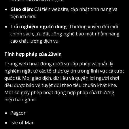
Giao diện:
Cải tiến website, cập nhật tính năng và
tiện ích mới.
Trải nghiệm người dùng
: Thường xuyên đổi mới
chính sách, ưu đãi, công nghệ bảo mật nhằm nâng
cao chất lượng dịch vụ.
Tính hợp pháp của 23win
Trang web hoạt động dưới sự cấp phép và quản lý
nghiêm ngặt từ các tổ chức uy tín trong lĩnh vực cá cược
quốc tế. Mọi giao dịch, dữ liệu và quyền lợi người chơi
đều được bảo vệ tuyệt đối theo tiêu chuẩn khắt khe.
Một số giấy phép hoạt động hợp pháp của thương
hiệu bao gồm:
Pagcor
Isle of Man