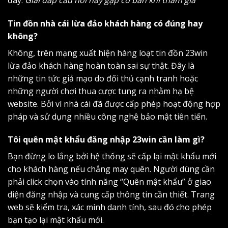
Tin đồn nhà cái lừa đảo khách hàng có đúng hay
không?
Không, trên mạng xuất hiện hàng loạt tin đồn 23win
lừa đảo khách hàng hoàn toàn sai sự thật. Đây là
những tin tức giả mạo do đối thủ cạnh tranh hoặc
những người chơi thua cược tung ra nhằm hạ bệ
website. Bởi vì nhà cái đã được cấp phép hoạt động hợp
pháp và sử dụng nhiều công nghệ bảo mật tiên tiến.
Tôi quên mật khẩu đăng nhập 23win cần làm gì?
Bạn đừng lo lắng bởi hệ thống sẽ cấp lại mật khẩu mới
cho khách hàng nếu chẳng may quên.
Người dùng cần
phải click chọn vào tính năng “Quên mật khẩu” ở giao
diện đăng nhập và cung cấp thông tin cần thiết. Trang
web sẽ kiểm tra, xác minh danh tính, sau đó cho phép
bạn tạo lại mật khẩu mới.