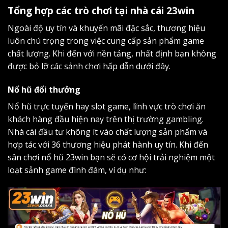
Tổng hợp các trò chơi tại nhà cái 23win
Ngoài độ uy tín và khuyến mãi đặc sắc, thương hiệu
luôn chú trọng trong việc cung cấp sản phẩm game
chất lượng. Khi đến với nền tảng, nhất định bạn không
được bỏ lỡ các sảnh chơi hấp dẫn dưới đây.
Nổ hũ đổi thưởng
Nổ hũ trực tuyến hay slot game, lĩnh vực trò chơi ăn
khách hàng đầu hiện nay trên thị trường gambling.
Nhà cái đầu tư không ít vào chất lượng sản phẩm và
hợp tác với 36 thương hiệu phát hành uy tín. Khi đến
sân chơi nổ hũ 23win bạn sẽ có cơ hội trải nghiệm một
loạt sảnh game đình đám, ví dụ như: