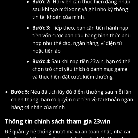
Bước 2:
Hội viên cần thực hiện đăng nhập
sau khi tạo mới xong và ghi nhớ kỹ thông
tin tài khoản của mình.
Bước 3:
Tiếp theo, bạn cần tiến hành nạp
tiền vốn cược ban đầu bằng hình thức phù
hợp như thẻ cào, ngân hàng, ví điện tử
hoặc tiền ảo.
Bước 4:
Sau khi nạp tiền 23win, bạn có thể
chọn trò chơi yêu thích ở danh mục game
và thực hiện đặt cược kiếm thưởng.
Bước 5:
Nếu đã tích lũy đủ điểm thưởng sau mỗi lần
chiến thắng, bạn có quyền rút tiền về tài khoản ngân
hàng cá nhân của mình.
Thông tin chính sách tham gia 23win
Để quản lý hệ thống mượt mà và an toàn nhất, nhà cái