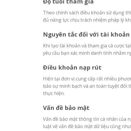
Độ tuổi tham gia
Theo chính sách điều khoản sử dụng thì
đủ năng lực chịu trách nhiệm pháp lý khi
Nguyên tắc đối với tài khoản
Khi tạo tài khoản và tham gia cá cược t
yêu cầu bạn xác minh danh tính nhằm ng
Điều khoản nạp rút
Hiện tại đơn vị cung cấp rất nhiều phươ
bảo sự minh bạch và an toàn tuyệt đối 
thực hiện.
Vấn đề bảo mật
Vấn đề bảo mật thông tin cá nhân của ng
luật về vấn đề bảo mật dữ liệu cũng như