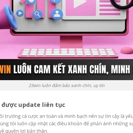
23win luôn đảm bảo xanh chín, uy tín
 được update liên tục
trường cá cược an toàn và minh bạch nên sự tin cậy là yế
chúng tôi luôn cập nhật các điều khoản để phản ánh những sự
về quyền lợi bản thân.