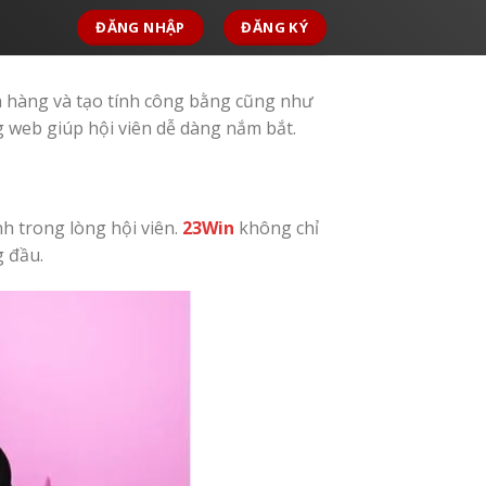
ĐĂNG NHẬP
ĐĂNG KÝ
h hàng và tạo tính công bằng cũng như
ng web giúp hội viên dễ dàng nắm bắt.
nh trong lòng hội viên.
23Win
không chỉ
g đầu.