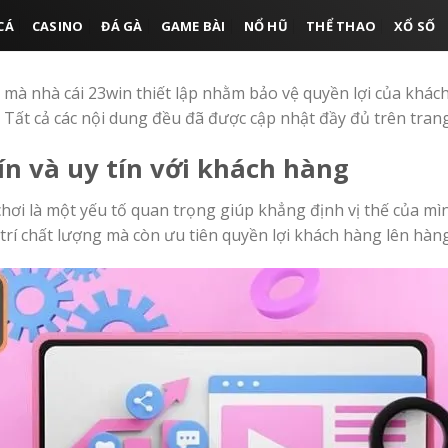
CÁ
CASINO
ĐÁ GÀ
GAME BÀI
NỔ HŨ
THỂ THAO
XỔ SỐ
 mà nhà cái 23win thiết lập nhằm bảo vệ quyền lợi của khác
y. Tất cả các nội dung đều đã được cập nhật đầy đủ trên tra
n và uy tín với khách hàng
chơi là một yếu tố quan trọng giúp khẳng định vị thế của mì
 trí chất lượng mà còn ưu tiên quyền lợi khách hàng lên hàn