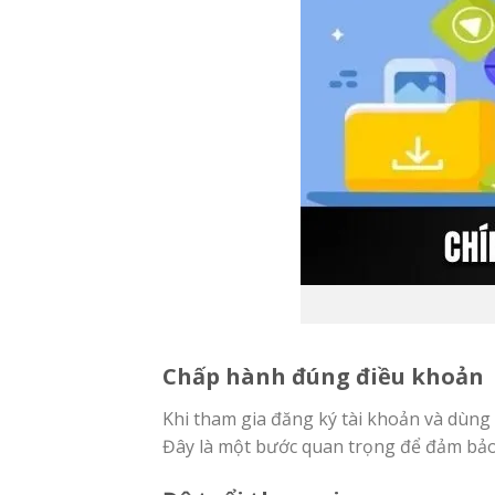
Chấp hành đúng điều khoản
Khi tham gia đăng ký tài khoản và dùng 
Đây là một bước quan trọng để đảm bảo r