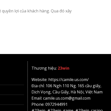
ệ quyền lợi của khách hàng. Qua đó xây
Thương hiệu:
23win
Website: https://camile.us.com/
Địa chỉ: 106 Ngh 110 Ng. 165 cầu giấy,
Dịch Vọng, Cầu Giấy, Hà Nội, Việt Nam
Email:
camile.us.com@gmail.com
Phone: 0972944991
#23win, #23win_game, #23win_casino,