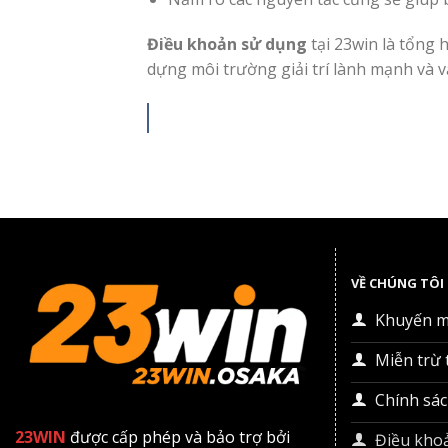
Điều khoản sử dụng
tại 23win là tổng 
dựng môi trường giải trí lành mạnh và 
VỀ CHÚNG TÔI
Khuyến m
Miễn trừ 
Chính sá
23WIN
được cấp phép và bảo trợ bởi
Điều khoả