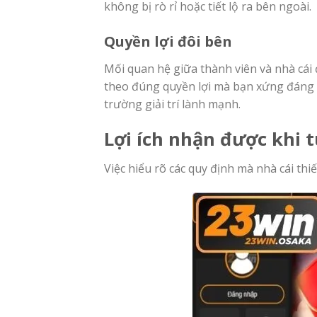
không bị rò rỉ hoặc tiết lộ ra bên ngoài.
Quyền lợi đôi bên
Mối quan hệ giữa thành viên và nhà cái 
theo đúng quyền lợi mà bạn xứng đáng 
trường giải trí lành mạnh.
Lợi ích nhận được khi 
Việc hiểu rõ các quy định mà nhà cái th