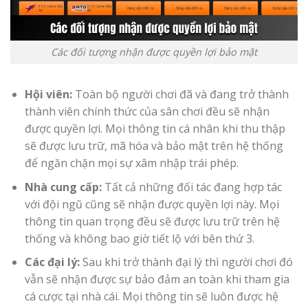
Các đối tượng nhận được quyền lợi bảo mật
Hội viên:
Toàn bộ người chơi đã và đang trở thành
thành viên chính thức của sân chơi đều sẽ nhận
được quyền lợi. Mọi thông tin cá nhân khi thu thập
sẽ được lưu trữ, mã hóa và bảo mật trên hệ thống
để ngăn chặn mọi sự xâm nhập trái phép.
Nhà cung cấp:
Tất cả những đối tác đang hợp tác
với đội ngũ cũng sẽ nhận được quyền lợi này. Mọi
thông tin quan trọng đều sẽ được lưu trữ trên hệ
thống và không bao giờ tiết lộ với bên thứ 3.
Các đại lý:
Sau khi trở thành đại lý thì người chơi đó
vẫn sẽ nhận được sự bảo đảm an toàn khi tham gia
cá cược tại nhà cái. Mọi thông tin sẽ luôn được hệ