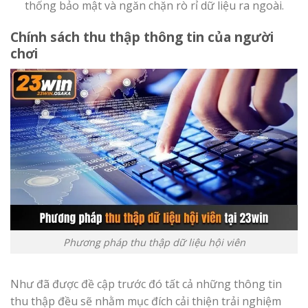
thống bảo mật và ngăn chặn rò rỉ dữ liệu ra ngoài.
Chính sách thu thập thông tin của người
chơi
Phương pháp thu thập dữ liệu hội viên
Như đã được đề cập trước đó tất cả những thông tin
thu thập đều sẽ nhằm mục đích cải thiện trải nghiệm