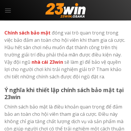
Bỏ
qua
nội
dung
Chính sách bảo mật
đóng vai trò quan trọng trong
việc bảo đảm an toàn cho hội viên khi tham gia cá cược.
Hầu hết sân chơi nếu muốn đạt thành công trên thị
trường giải trí đều phải thỏa mãn được điều kiện này.
Vậy đội ngũ
nhà cái 23win
sẽ làm gì để bảo vệ quyền
lợi cho người chơi khi trải nghiệm giải trí? Tham khảo
chi tiết những chính sách được đội ngũ đặt ra.
Ý nghĩa khi thiết lập chính sách bảo mật tại
23win
Chính sách bảo mật là điều khoản quan trọng để đảm
bảo an toàn cho hội viên tham gia cá cược. Điều này
không chỉ gia tăng chất lượng dịch vụ và sản phẩm mà
còn giúp người chơi có thể trải nghiệm một cách thuận