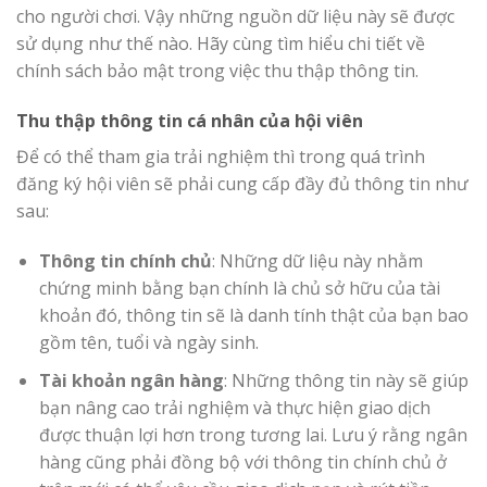
cho người chơi. Vậy những nguồn dữ liệu này sẽ được
sử dụng như thế nào. Hãy cùng tìm hiểu chi tiết về
chính sách bảo mật trong việc thu thập thông tin.
Thu thập thông tin cá nhân của hội viên
Để có thể tham gia trải nghiệm thì trong quá trình
đăng ký hội viên sẽ phải cung cấp đầy đủ thông tin như
sau:
Thông tin chính chủ
: Những dữ liệu này nhằm
chứng minh bằng bạn chính là chủ sở hữu của tài
khoản đó, thông tin sẽ là danh tính thật của bạn bao
gồm tên, tuổi và ngày sinh.
Tài khoản ngân hàng
: Những thông tin này sẽ giúp
bạn nâng cao trải nghiệm và thực hiện giao dịch
được thuận lợi hơn trong tương lai. Lưu ý rằng ngân
hàng cũng phải đồng bộ với thông tin chính chủ ở