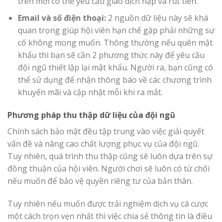
trên mới có thể yêu cầu giao dịch nạp và rút tiền.
Email và số điện thoại:
2 nguồn dữ liệu này sẽ khá
quan trọng giúp hội viên hạn chế gặp phải những sự
cố không mong muốn. Thông thường nếu quên mật
khẩu thì bạn sẽ cần 2 phương thức này để yêu cầu
đội ngũ thiết lập lại mật khẩu. Người ra, bạn cũng có
thể sử dụng để nhận thông báo về các chương trình
khuyến mãi và cập nhật mỗi khi ra mắt.
Phương pháp thu thập dữ liệu của đội ngũ
Chính sách bảo mật đều tập trung vào việc giải quyết
vấn đề và nâng cao chất lượng phục vụ của đội ngũ.
Tuy nhiên, quá trình thu thập cũng sẽ luôn dựa trên sự
đồng thuận của hội viên. Người chơi sẽ luôn có từ chối
nếu muốn để bảo vệ quyền riêng tư của bản thân.
Tuy nhiên nếu muốn được trải nghiệm dịch vụ cá cược
một cách trọn vẹn nhất thì việc chia sẻ thông tin là điều