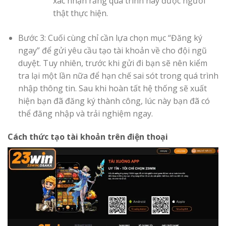
xác nhận rằng quá trình này được người
thật thực hiện.
Bước 3: Cuối cùng chỉ cần lựa chọn mục “Đăng ký
ngay” để gửi yêu cầu tạo tài khoản về cho đội ngũ
duyệt. Tuy nhiên, trước khi gửi đi bạn sẽ nên kiểm
tra lại một lần nữa để hạn chế sai sót trong quá trình
nhập thông tin. Sau khi hoàn tất hệ thống sẽ xuất
hiện bạn đã đăng ký thành công, lúc này bạn đã có
thể đăng nhập và trải nghiệm ngay.
Cách thức tạo tài khoản trên điện thoại