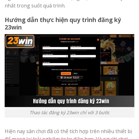
nhất trong suốt quá trình.
Hướng dẫn thực hiện quy trình đăng ký
23win
Thao tác đăng ký 23win chỉ với 3 bước
Hiện nay sân chơi đã có thể tích hợp trên nhiều thiết bị