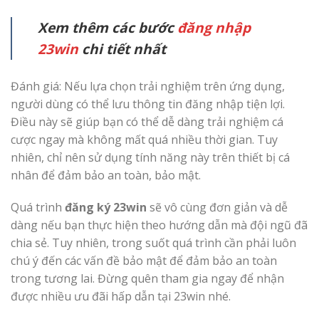
Xem thêm các bước
đăng nhập
23win
chi tiết nhất
Đánh giá: Nếu lựa chọn trải nghiệm trên ứng dụng,
người dùng có thể lưu thông tin đăng nhập tiện lợi.
Điều này sẽ giúp bạn có thể dễ dàng trải nghiệm cá
cược ngay mà không mất quá nhiều thời gian. Tuy
nhiên, chỉ nên sử dụng tính năng này trên thiết bị cá
nhân để đảm bảo an toàn, bảo mật.
Quá trình
đăng ký 23win
sẽ vô cùng đơn giản và dễ
dàng nếu bạn thực hiện theo hướng dẫn mà đội ngũ đã
chia sẻ. Tuy nhiên, trong suốt quá trình cần phải luôn
chú ý đến các vấn đề bảo mật để đảm bảo an toàn
trong tương lai. Đừng quên tham gia ngay để nhận
được nhiều ưu đãi hấp dẫn tại 23win nhé.