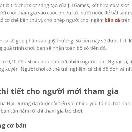
 là trò chơi slot sáng tạo của Jili Games, kết hợp giữa slot
ời chơi tham gia vào cuộc phiêu lưu dưới nước để bắt sinh 
có cơ chế bắn thú vị, cho phép người chơi ngắm
bắn cá
trên
ắn cá sẽ góp phần vào quỹ thưởng. Số tiền này sẽ được tích l
quá trình chơi, bạn sẽ nhận toàn bộ số tiền đó.
từ 0,10 đến 50 xu phù hợp với nhiều người chơi. Ngoài ra, 
 xuyên. Người chơi có thể trải nghiệm cả chế độ đơn và nh
hi tiết cho người mới tham gia
i Vua Đại Dương đã được cải tiến với nhiều yếu tố nổi bật hơn.
bạn cần nắm rõ khi tham gia trò chơi:
ng cơ bản