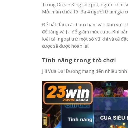
Trong Ocean King Jackpot, người chơi s
Mỗi màn chứa tối đa 4 người tham gia c
Để bắt đầu, các bạn chạm vào khu vực ch
để tăng và [-] để giảm mức cược. Khi b
loài cá, ngoại trừ một số vũ khí và cá đặ
cược sẽ được hoàn lại.
Tính năng trong trò chơi
Jili Vua Đại Dương mang đến nhiều tính n