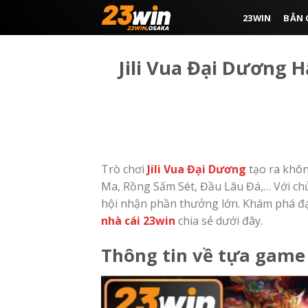
Bỏ
23WIN
BẮN 
qua
nội
dung
Jili Vua Đại Dương 
Trò chơi
Jili Vua Đại Dương
tạo ra khôn
Ma, Rồng Sấm Sét, Đầu Lâu Đá,… Với chủ 
hội nhận phần thưởng lớn. Khám phá đạ
nhà cái 23win
chia sẻ dưới đây.
Thông tin về tựa game 