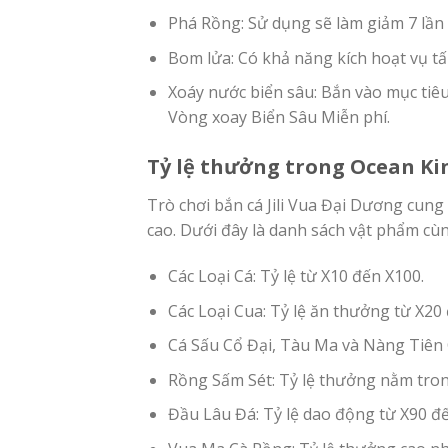
Phá Rồng: Sử dụng sẽ làm giảm 7 lần 
Bom lửa: Có khả năng kích hoạt vụ t
Xoáy nước biển sâu: Bắn vào mục tiêu 
Vòng xoay Biển Sâu Miễn phí.
Tỷ lệ thưởng trong Ocean Ki
Trò chơi bắn cá Jili Vua Đại Dương cung 
cao. Dưới đây là danh sách vật phẩm cùn
Các Loại Cá: Tỷ lệ từ X10 đến X100.
Các Loại Cua: Tỷ lệ ăn thưởng từ X20 
Cá Sấu Cổ Đại, Tàu Ma và Nàng Tiên 
Rồng Sấm Sét: Tỷ lệ thưởng nằm tro
Đầu Lâu Đá: Tỷ lệ dao động từ X90 đ