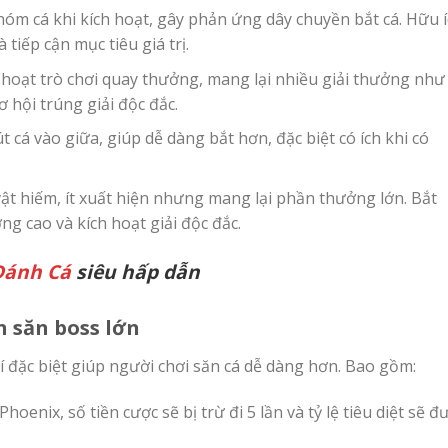
m cá khi kích hoạt, gây phản ứng dây chuyền bắt cá. Hữu 
tiếp cận mục tiêu giá trị.
 hoạt trò chơi quay thưởng, mang lại nhiều giải thưởng như
ơ hội trúng giải độc đắc.
t cá vào giữa, giúp dễ dàng bắt hơn, đặc biệt có ích khi có
t hiếm, ít xuất hiện nhưng mang lại phần thưởng lớn. Bắt
ng cao và kích hoạt giải độc đắc.
 Đánh Cá
siêu hấp dẫn
n săn boss lớn
í đặc biệt giúp người chơi săn cá dễ dàng hơn. Bao gồm:
nix, số tiền cược sẽ bị trừ đi 5 lần và tỷ lệ tiêu diệt sẽ đ