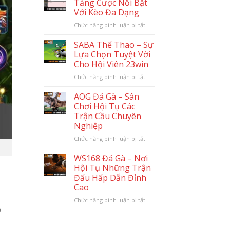
Tảng Cược Nổi Bật
Nhà
–
Với Kèo Đa Dạng
Cái
Nền
Chức năng bình luận bị tắt
23win
ở
Tảng
IM
Cược
Thể
SABA Thể Thao – Sự
Chất
Thao
Lượng
Lựa Chọn Tuyệt Vời
–
Top
Cho Hội Viên 23win
Nền
Đầu
Chức năng bình luận bị tắt
ở
Tảng
23win
SABA
Cược
Thể
AOG Đá Gà – Sân
Nổi
Thao
Bật
Chơi Hội Tụ Các
–
Với
Trận Cầu Chuyên
Sự
Kèo
Nghiệp
Lựa
Đa
Chọn
Chức năng bình luận bị tắt
Dạng
ở
Tuyệt
AOG
Vời
Đá
WS168 Đá Gà – Nơi
Cho
Gà
Hội Tụ Những Trận
Hội
–
Đấu Hấp Dẫn Đỉnh
Viên
Sân
Cao
23win
Chơi
Hội
Chức năng bình luận bị tắt
ở
o
Tụ
WS168
Các
Đá
Trận
Gà