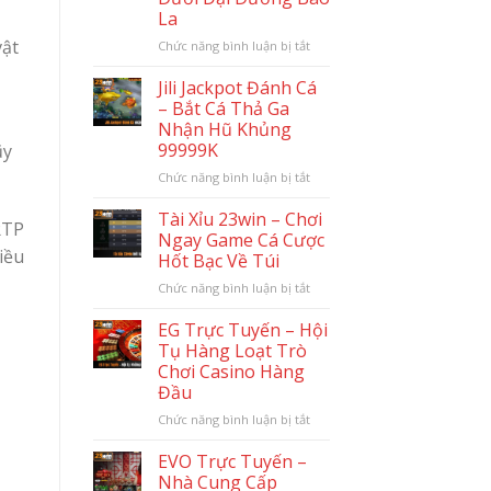
Tiếp
Thử
La
Vận
vật
May
Chức năng bình luận bị tắt
ở
Với
Bắn
Cơ
Cá
Jili Jackpot Đánh Cá
Hội
Thần
– Bắt Cá Thả Ga
Nhận
Tài
Nhận Hũ Khủng
Thưởng
23win
99999K
ũy
Tới
–
Tỷ
Săn
Chức năng bình luận bị tắt
ở
Đồng
Thưởng
Jili
Dưới
Jackpot
Tài Xỉu 23win – Chơi
RTP
Đại
Đánh
Ngay Game Cá Cược
Dương
Cá
iều
Hốt Bạc Về Túi
Bao
–
Chức năng bình luận bị tắt
La
ở
Bắt
Tài
Cá
Xỉu
EG Trực Tuyến – Hội
Thả
23win
Ga
Tụ Hàng Loạt Trò
–
Nhận
Chơi Casino Hàng
Chơi
Hũ
Đầu
Ngay
Khủng
Game
Chức năng bình luận bị tắt
99999K
ở
Cá
EG
Cược
Trực
EVO Trực Tuyến –
Hốt
Tuyến
Nhà Cung Cấp